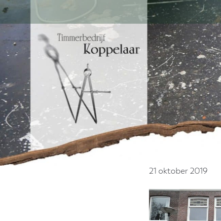
Door
naar
de
hoofd
inhoud
21 oktober 2019