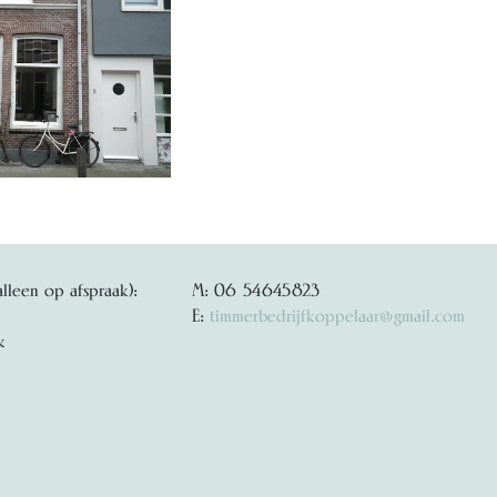
alleen op afspraak):
M: 06 54645823
E:
timmerbedrijfkoppelaar@gmail.com
k