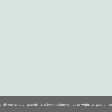
© Copyright 2019 - 2026
Timmerbedrijf Koppelaar
· Alle rechten voorbehouden
e klikken of door gebruik te blijven maken van deze website, gaat u h