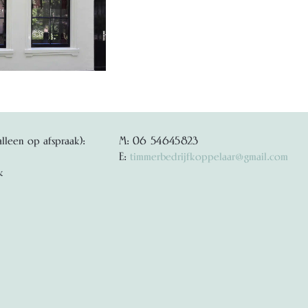
alleen op afspraak):
M: 06 54645823
E:
timmerbedrijfkoppelaar@gmail.com
k