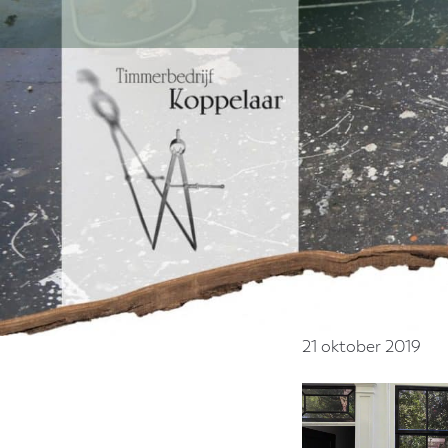
Door
naar
de
hoofd
inhoud
21 oktober 2019