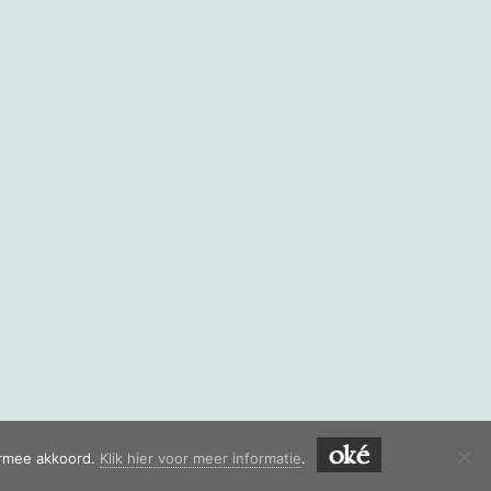
oké
iermee akkoord.
Klik hier voor meer informatie
.