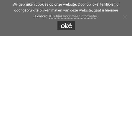
van der Palmstraat 9
Wij gebruiken cookies op onze website. Door op 'oké' te klikken of
3532 GR Utrecht
door gebruik te blijven maken van deze website, gaat u hiermee
akkoord.
Klik hier voor meer informatie
.
Adres werkplaats (alleen op afspraak):
oké
Kerkdijk 74
3615 BH Westbroek
M: 06 54645823
E:
timmerbedrijfkoppelaar@gmail.com
timmerbedrijf koppelaar
jan.koppelaar