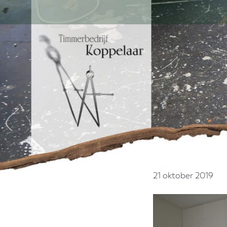
Door
naar
de
hoofd
inhoud
21 oktober 2019