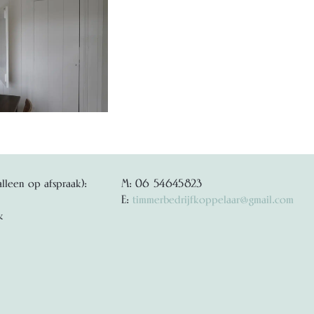
alleen op afspraak):
M: 06 54645823
E:
timmerbedrijfkoppelaar@gmail.com
k