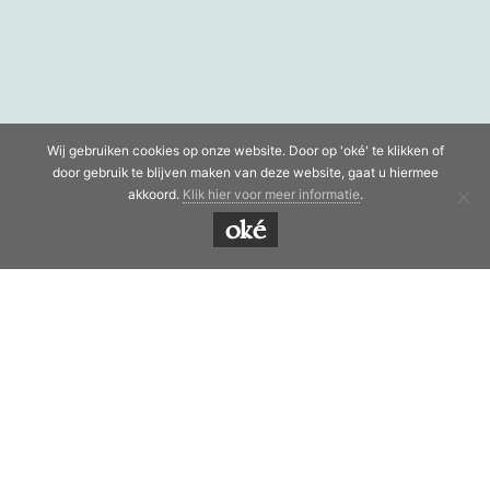
Wij gebruiken cookies op onze website. Door op 'oké' te klikken of
door gebruik te blijven maken van deze website, gaat u hiermee
akkoord.
Klik hier voor meer informatie
.
oké
© Copyright 2019 - 2026
Timmerbedrijf Koppelaar
· Alle
rechten voorbehouden