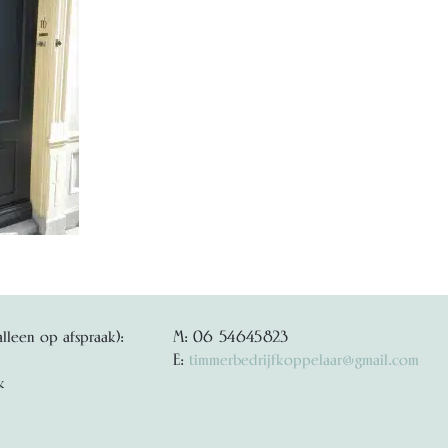
alleen op afspraak):
M: 06 54645823
E:
timmerbedrijfkoppelaar@gmail.com
k