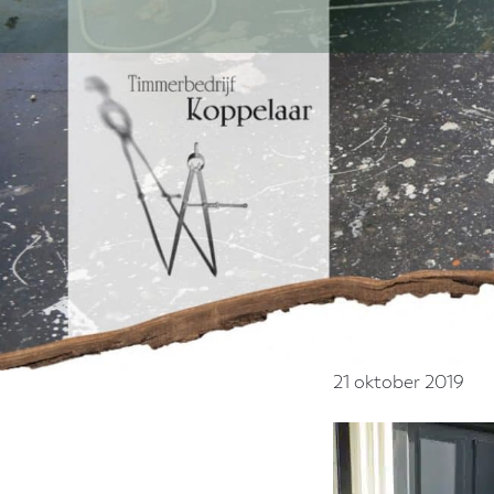
Door
naar
de
hoofd
inhoud
21 oktober 2019