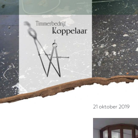
Door
naar
de
hoofd
inhoud
21 oktober 2019