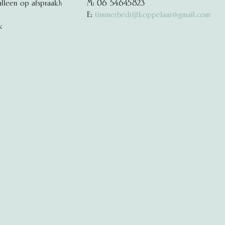
alleen op afspraak):
M: 06 54645823
E:
timmerbedrijfkoppelaar@gmail.com
k